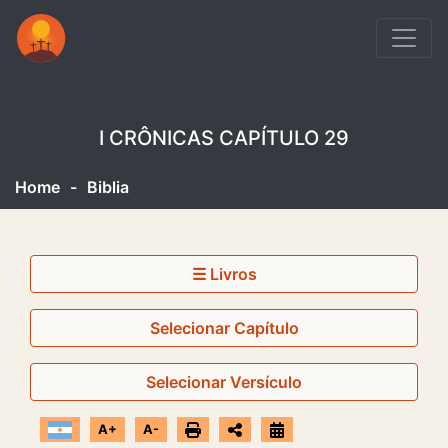
I CRÔNICAS CAPÍTULO 29
Home
-
Biblia
☰ Livros
Selecionar Capítulo
Selecionar Versículo
A+
A-