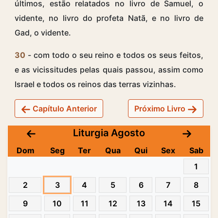
últimos, estão relatados no livro de Samuel, o
vidente, no livro do profeta Natã, e no livro de
Gad, o vidente.
30
- com todo o seu reino e todos os seus feitos,
e as vicissitudes pelas quais passou, assim como
Israel e todos os reinos das terras vizinhas.
Capítulo Anterior
Próximo Livro
Liturgia Agosto
Dom
Seg
Ter
Qua
Qui
Sex
Sab
1
2
3
4
5
6
7
8
9
10
11
12
13
14
15