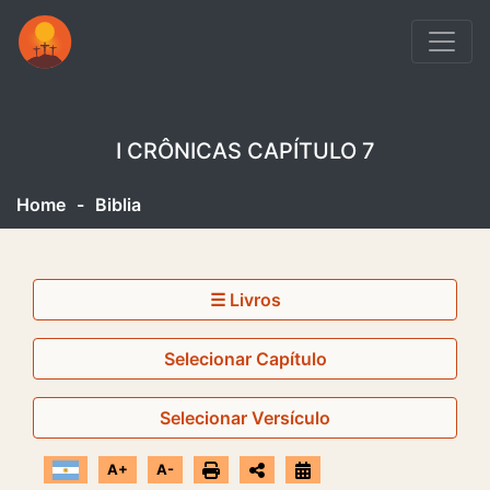
I CRÔNICAS CAPÍTULO 7
Home
-
Biblia
☰ Livros
Selecionar Capítulo
Selecionar Versículo
A+
A-