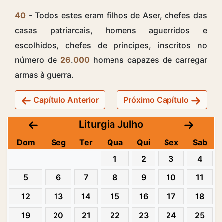
40
- Todos estes eram filhos de Aser, chefes das
casas patriarcais, homens aguerridos e
escolhidos, chefes de príncipes, inscritos no
número de
26
.
000
homens capazes de carregar
armas à guerra.
Capítulo Anterior
Próximo Capítulo
Liturgia Julho
Dom
Seg
Ter
Qua
Qui
Sex
Sab
1
2
3
4
5
6
7
8
9
10
11
12
13
14
15
16
17
18
19
20
21
22
23
24
25