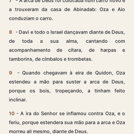
7
- A arca de Deus foi colocada num carro novo e
a trouxeram da casa de Abinadab: Oza e Aio
conduziam o carro.
8
- Davi e todo o Israel dançavam diante de Deus,
de toda a sua alma, cantando com
acompanhamento de cítara, de harpas e
tamborins, de címbalos e trombetas.
9
- Quando chegavam à eira de Quidon, Oza
estendeu a mão para suster a arca de Deus,
porque os bois, tropeçando, a tinham feito
inclinar.
10
- A ira do Senhor se inflamou contra Oza, e o
feriu, porque estendera sua mão para a arca e Oza
morreu ali mesmo, diante de Deus.