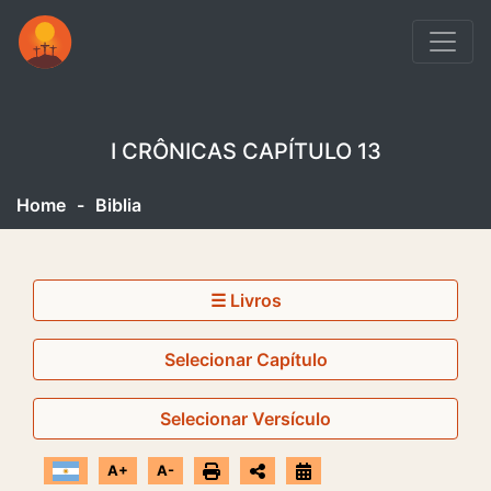
I CRÔNICAS CAPÍTULO 13
Home
-
Biblia
☰ Livros
Selecionar Capítulo
Selecionar Versículo
A+
A-