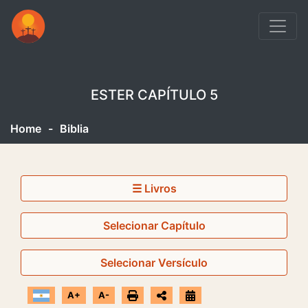
ESTER CAPÍTULO 5
Home
-
Biblia
☰ Livros
Selecionar Capítulo
Selecionar Versículo
A+
A-