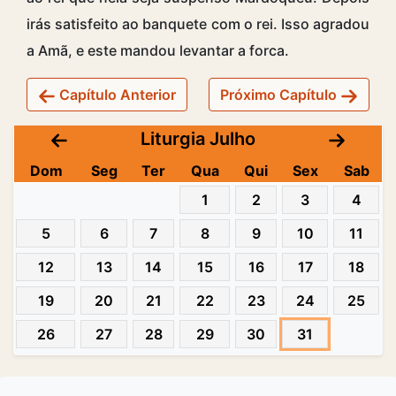
irás satisfeito ao banquete com o rei. Isso agradou
a Amã, e este mandou levantar a forca.
Capítulo Anterior
Próximo Capítulo
Liturgia Julho
Dom
Seg
Ter
Qua
Qui
Sex
Sab
1
2
3
4
5
6
7
8
9
10
11
12
13
14
15
16
17
18
19
20
21
22
23
24
25
26
27
28
29
30
31