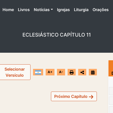
(atual)
Home
Livros
Notícias
Igrejas
Liturgia
Orações
ECLESIÁSTICO CAPÍTULO 11
Selecionar
A+
A-
Versículo
Próximo Capítulo