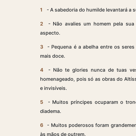
1
- A sabedoria do humilde levantará a s
2
- Não avalies um homem pela sua 
aspecto.
3
- Pequena é a abelha entre os seres 
mais doce.
4
- Não te glories nunca de tuas ve
homenageado, pois só as obras do Altíss
e invisíveis.
5
- Muitos príncipes ocuparam o tro
diadema.
6
- Muitos poderosos foram grandement
às mãos de outrem.