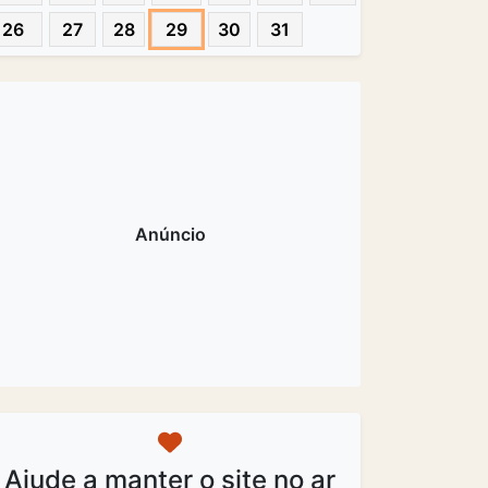
26
27
28
29
30
31
Ajude a manter o site no ar