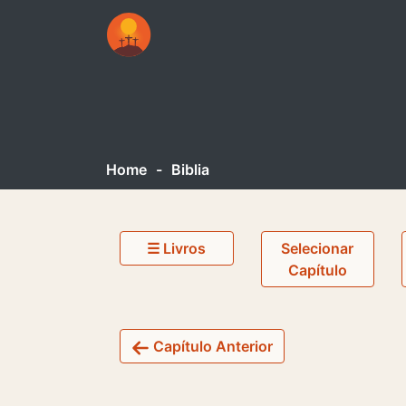
Home
-
Biblia
☰ Livros
Selecionar
Capítulo
Capítulo Anterior