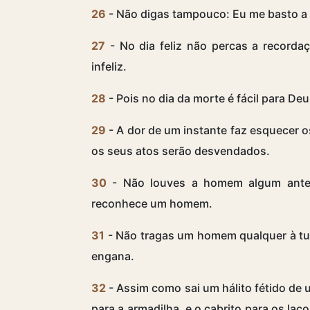
26
- Não digas tampouco: Eu me basto a
27
- No dia feliz não percas a record
infeliz.
28
- Pois no dia da morte é fácil para 
29
- A dor de um instante faz esquecer 
os seus atos serão desvendados.
30
- Não louves a homem algum antes
reconhece um homem.
31
- Não tragas um homem qualquer à tu
engana.
32
- Assim como sai um hálito fétido de
para a armadilha, e o cabrito para os la