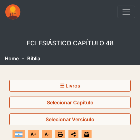
ECLESIÁSTICO CAPÍTULO 48
Home
-
Biblia
☰ Livros
Selecionar Capítulo
Selecionar Versículo
A+
A-