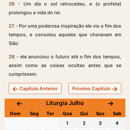
26
- Um dia o sol retrocedeu, e (o profeta)
prolongou a vida do rei.
27
- Por uma poderosa inspiração ele viu o fim dos
tempos, e consolou aqueles que choravam em
Sião
28
- ele anunciou o futuro até o fim dos tempos,
assim como as coisas ocultas antes que se
cumprissem.
Capítulo Anterior
Próximo Capítulo
Liturgia Julho
Dom
Seg
Ter
Qua
Qui
Sex
Sab
1
2
3
4