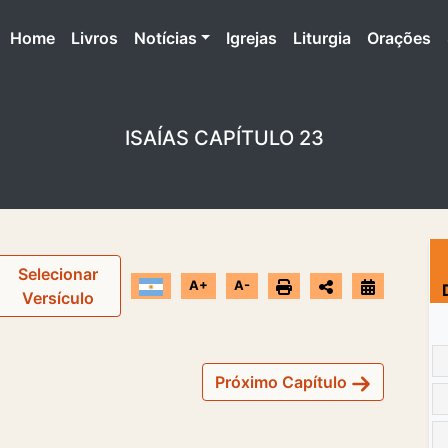
(atual)
Home
Livros
Notícias
Igrejas
Liturgia
Orações
ISAÍAS CAPÍTULO 23
Selecionar
A+
A-
Versículo
Próximo Capítulo