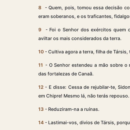
8
- Quem, pois, tomou essa decisão con
eram soberanos, e os traficantes, fidalgo
9
- Foi o Senhor dos exércitos quem o 
aviltar os mais considerados da terra.
10
- Cultiva agora a terra, filha de Társis,
11
- O Senhor estendeu a mão sobre o m
das fortalezas de Canaã.
12
- E disse: Cessa de rejubilar-te, Sido
em Chipre! Mesmo lá, não terás repouso.
13
- Reduziram-na a ruínas.
14
- Lastimai-vos, divios de Társis, porq