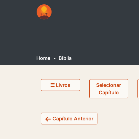
Home
-
Biblia
☰ Livros
Selecionar
Capítulo
Capítulo Anterior