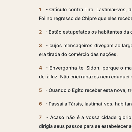
1
- Oráculo contra Tiro. Lastimai-vos, d
Foi no regresso de Chipre que eles receb
2
- Estão estupefatos os habitantes da 
3
- cujos mensageiros divegam ao largo.
era tirada do comércio das nações.
4
- Envergonha-te, Sidon, porque o mar
dei à luz. Não criei rapazes nem eduquei
5
- Quando o Egito receber esta nova, tr
6
- Passai a Társis, lastimai-vos, habita
7
- Acaso não é a vossa cidade glorio
dirigia seus passos para se estabelecer 