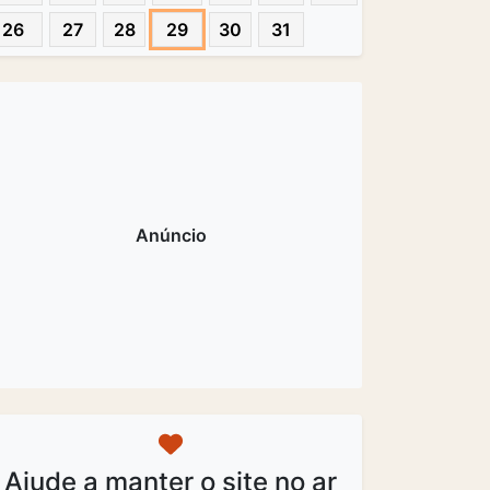
26
27
28
29
30
31
Ajude a manter o site no ar