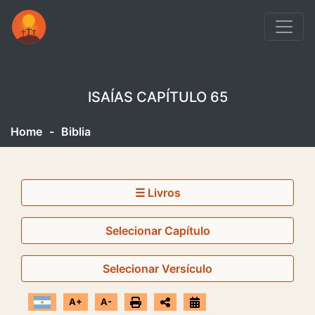
ISAÍAS CAPÍTULO 65
Home
-
Biblia
☰ Livros
Selecionar Capítulo
Selecionar Versículo
A+
A-