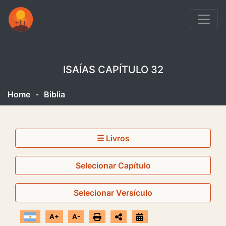
ISAÍAS CAPÍTULO 32
Home
-
Biblia
☰ Livros
Selecionar Capítulo
Selecionar Versículo
A+
A-