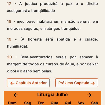
17
- A justiça produzirá a paz e o direito
assegurará a tranqüilidade
18
- meu povo habitará em mansão serena, em
moradas seguras, em abrigos tranqüilos.
19
- (A floresta será abatida e a cidade,
humilhada).
20
- Bem-aventurados sereis por semear à
margem de todos os cursos de água, e por deixar
o boi e o asno sem peias.
Capítulo Anterior
Próximo Capítulo
Liturgia Julho
Dom
Seg
Ter
Qua
Qui
Sex
Sab