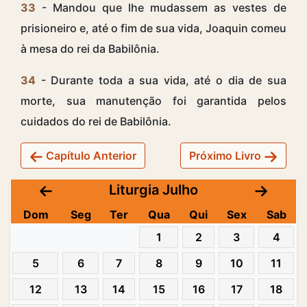
33
- Mandou que lhe mudassem as vestes de
prisioneiro e, até o fim de sua vida, Joaquin comeu
à mesa do rei da Babilônia.
34
- Durante toda a sua vida, até o dia de sua
morte, sua manutenção foi garantida pelos
cuidados do rei de Babilônia.
Capítulo Anterior
Próximo Livro
Liturgia Julho
Dom
Seg
Ter
Qua
Qui
Sex
Sab
1
2
3
4
5
6
7
8
9
10
11
12
13
14
15
16
17
18