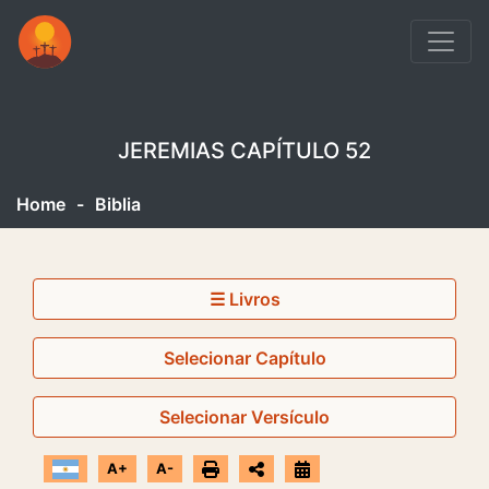
JEREMIAS CAPÍTULO 52
Home
-
Biblia
☰ Livros
Selecionar Capítulo
Selecionar Versículo
A+
A-