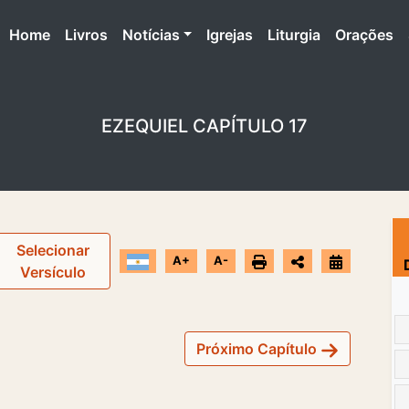
(atual)
Home
Livros
Notícias
Igrejas
Liturgia
Orações
EZEQUIEL CAPÍTULO 17
Selecionar
A+
A-
Versículo
Próximo Capítulo