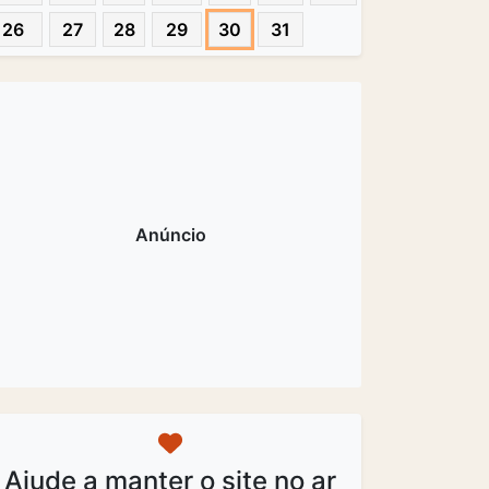
26
27
28
29
30
31
Ajude a manter o site no ar