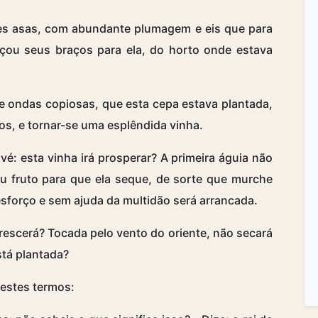
des asas, com abundante plumagem e eis que para
ançou seus braços para ela, do horto onde estava
e ondas copiosas, que esta cepa estava plantada,
tos, e tornar-se uma esplêndida vinha.
avé: esta vinha irá prosperar? A primeira águia não
eu fruto para que ela seque, de sorte que murche
sforço e sem ajuda da multidão será arrancada.
crescerá? Tocada pelo vento do oriente, não secará
stá plantada?
nestes termos: