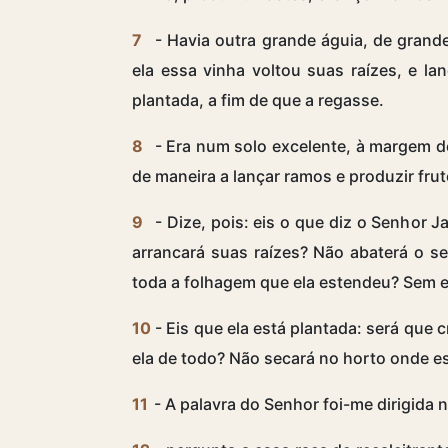
7
- Havia outra grande águia, de gran
ela essa vinha voltou suas raízes, e l
plantada, a fim de que a regasse.
8
- Era num solo excelente, à margem d
de maneira a lançar ramos e produzir fru
9
- Dize, pois: eis o que diz o Senhor J
arrancará suas raízes? Não abaterá o s
toda a folhagem que ela estendeu? Sem e
10
- Eis que ela está plantada: será que 
ela de todo? Não secará no horto onde e
11
- A palavra do Senhor foi-me dirigida 