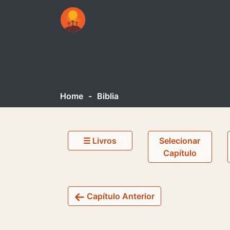
Home
-
Biblia
☰ Livros
Selecionar
Capítulo
Capítulo Anterior