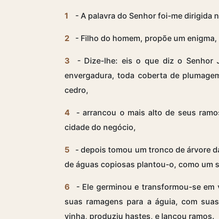
1
- A palavra do Senhor foi-me dirigida 
2
- Filho do homem, propõe um enigma, a
3
- Dize-lhe: eis o que diz o Senhor 
envergadura, toda coberta de plumagem
cedro,
4
- arrancou o mais alto de seus ramo
cidade do negócio,
5
- depois tomou um tronco de árvore da
de águas copiosas plantou-o, como um s
6
- Ele germinou e transformou-se em v
suas ramagens para a águia, com suas 
vinha, produziu hastes, e lançou ramos.