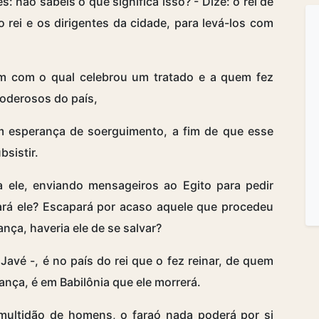
s: não sabeis o que significa isso? - Dize: o rei de
 rei e os dirigentes da cidade, para levá-los com
m com o qual celebrou um tratado e a quem fez
poderosos do país,
m esperança de soerguimento, a fim de que esse
sistir.
a ele, enviando mensageiros ao Egito para pedir
ará ele? Escapará por acaso aquele que procedeu
nça, haveria ele de se salvar?
Javé -, é no país do rei que o fez reinar, de quem
ança, é em Babilônia que ele morrerá.
multidão de homens, o faraó nada poderá por si