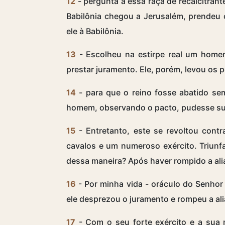
12
- pergunta a essa raça de recalcitrante
Babilônia chegou a Jerusalém, prendeu o
ele à Babilônia.
13
- Escolheu na estirpe real um home
prestar juramento. Ele, porém, levou os 
14
- para que o reino fosse abatido se
homem, observando o pacto, pudesse sub
15
- Entretanto, este se revoltou contr
cavalos e um numeroso exército. Triunf
dessa maneira? Após haver rompido a alia
16
- Por minha vida - oráculo do Senhor 
ele desprezou o juramento e rompeu a ali
17
- Com o seu forte exército e a sua 