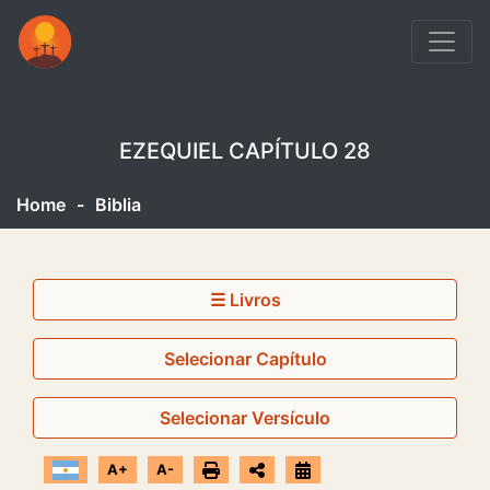
EZEQUIEL CAPÍTULO 28
Home
-
Biblia
☰ Livros
Selecionar Capítulo
Selecionar Versículo
A+
A-