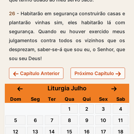
26
- Habitarão em segurança construirão casas e
plantarão vinhas sim, eles habitarão lá com
segurança. Quando eu houver exercido meus
julgamentos contra todos os vizinhos que os
desprezam, saber-se-á que sou eu, o Senhor, que
sou seu Deus!
Capítulo Anterior
Próximo Capítulo
Liturgia Julho
Dom
Seg
Ter
Qua
Qui
Sex
Sab
1
2
3
4
5
6
7
8
9
10
11
12
13
14
15
16
17
18