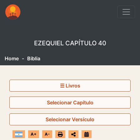
EZEQUIEL CAPÍTULO 40
Home
-
Biblia
☰ Livros
Selecionar Capítulo
Selecionar Versículo
A+
A-