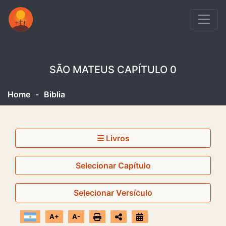
SÃO MATEUS CAPÍTULO 0
Home
-
Biblia
☰ Livros
Selecionar Capítulo
Selecionar Versículo
A+
A-