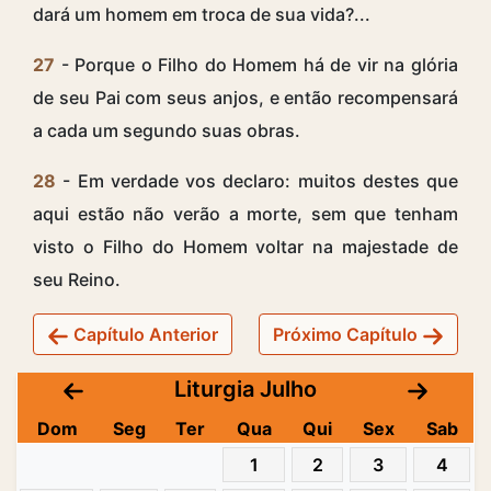
dará um homem em troca de sua vida?...
27
- Porque o Filho do Homem há de vir na glória
de seu Pai com seus anjos, e então recompensará
a cada um segundo suas obras.
28
- Em verdade vos declaro: muitos destes que
aqui estão não verão a morte, sem que tenham
visto o Filho do Homem voltar na majestade de
seu Reino.
Capítulo Anterior
Próximo Capítulo
Liturgia Julho
Dom
Seg
Ter
Qua
Qui
Sex
Sab
1
2
3
4