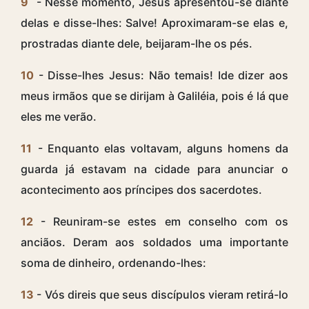
9
- Nesse momento, Jesus apresentou-se diante
delas e disse-lhes: Salve! Aproximaram-se elas e,
prostradas diante dele, beijaram-lhe os pés.
10
- Disse-lhes Jesus: Não temais! Ide dizer aos
meus irmãos que se dirijam à Galiléia, pois é lá que
eles me verão.
11
- Enquanto elas voltavam, alguns homens da
guarda já estavam na cidade para anunciar o
acontecimento aos príncipes dos sacerdotes.
12
- Reuniram-se estes em conselho com os
anciãos. Deram aos soldados uma importante
soma de dinheiro, ordenando-lhes:
13
- Vós direis que seus discípulos vieram retirá-lo