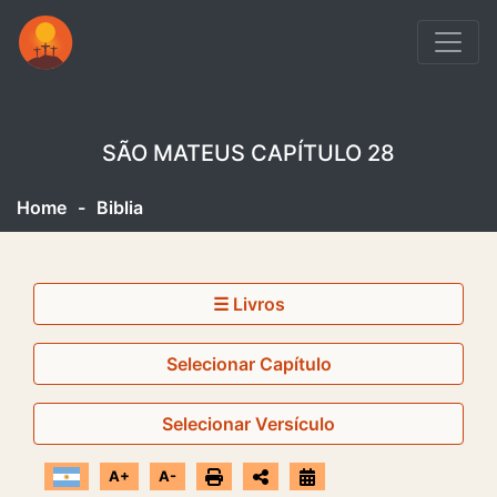
SÃO MATEUS CAPÍTULO 28
Home
-
Biblia
☰ Livros
Selecionar Capítulo
Selecionar Versículo
A+
A-