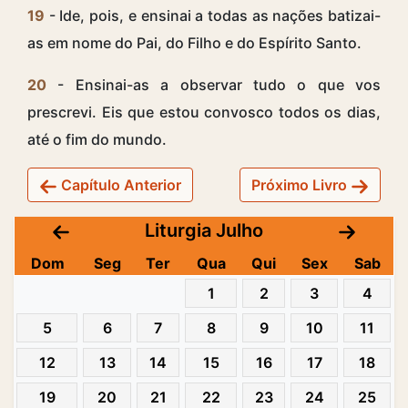
19
- Ide, pois, e ensinai a todas as nações batizai-
as em nome do Pai, do Filho e do Espírito Santo.
20
- Ensinai-as a observar tudo o que vos
prescrevi. Eis que estou convosco todos os dias,
até o fim do mundo.
Capítulo Anterior
Próximo Livro
Liturgia Julho
Dom
Seg
Ter
Qua
Qui
Sex
Sab
1
2
3
4
5
6
7
8
9
10
11
12
13
14
15
16
17
18
19
20
21
22
23
24
25