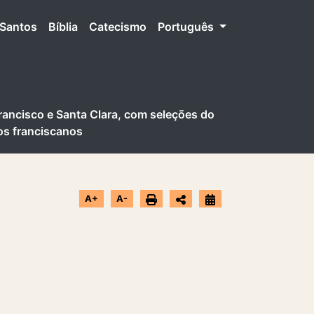
Santos
Bíblia
Catecismo
Português
rancisco e Santa Clara, com seleções do
os franciscanos
A+
A-