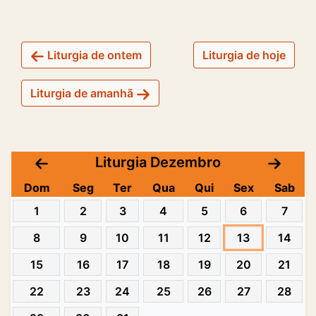
Liturgia de ontem
Liturgia de hoje
Liturgia de amanhã
Liturgia Dezembro
Dom
Seg
Ter
Qua
Qui
Sex
Sab
1
2
3
4
5
6
7
8
9
10
11
12
13
14
15
16
17
18
19
20
21
22
23
24
25
26
27
28