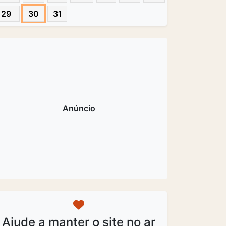
29
30
31
Ajude a manter o site no ar