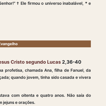
Senhor!" † Ele firmou o universo inabalável,
*
e
Evangelho
esus Cristo segundo Lucas
2,36-40
 profetisa, chamada Ana, filha de Fanuel, da
nçada; quando jovem, tinha sido casada e vivera
stava com oitenta e quatro anos. Não saía do
m jejuns e orações.