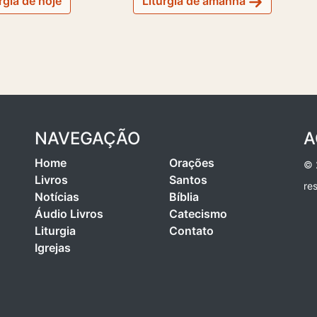
rgia de hoje
Liturgia de amanhã
NAVEGAÇÃO
A
Home
Orações
© 
Livros
Santos
re
Notícias
Bíblia
Áudio Livros
Catecismo
Liturgia
Contato
Igrejas