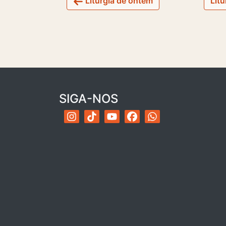
Liturgia de ontem
Litu
SIGA-NOS