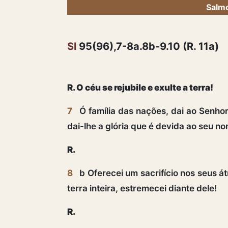
Salmo
Sl
95(96),7-8a.8b-9.10 (R. 11a)
R. O céu se rejubile e exulte a terra!
7
Ó família das nações, dai ao Senhor
dai-lhe a glória que é devida ao seu n
R.
8
b Oferecei um sacrifício nos seus át
terra inteira, estremecei diante dele!
R.