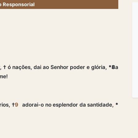
 Responsorial
, † ó nações, dai ao Senhor poder e glória,
*8
a
ome!
rios, †
9
adorai-o no esplendor da santidade,
*