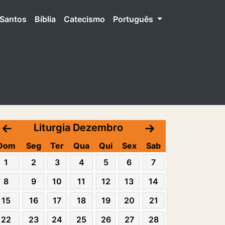
Santos
Bíblia
Catecismo
Português
Liturgia Dezembro
Dom
Seg
Ter
Qua
Qui
Sex
Sab
1
2
3
4
5
6
7
8
9
10
11
12
13
14
15
16
17
18
19
20
21
22
23
24
25
26
27
28