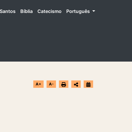
Santos
Bíblia
Catecismo
Português
A+
A-