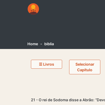
Home
-
biblia
☰ Livros
Selecionar
Capítulo
21 - O rei de Sodoma disse a Abrão: “De