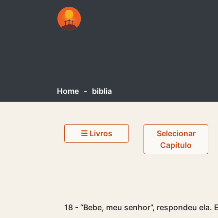
Home
-
biblia
☰ Livros
Selecionar
Capítulo
18 - “Bebe, meu senhor”, respondeu ela. 