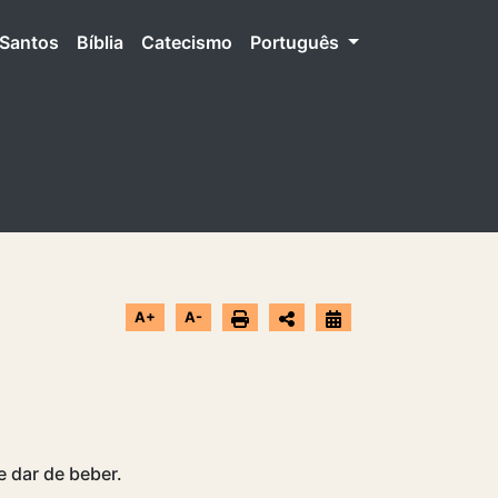
Santos
Bíblia
Catecismo
Português
A+
A-
e dar de beber.