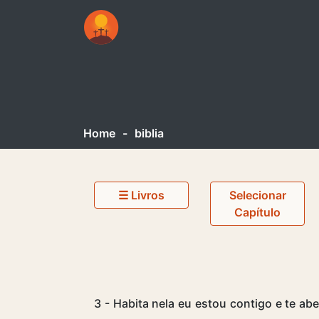
Home
-
biblia
☰ Livros
Selecionar
Capítulo
3 - Habita nela eu estou contigo e te abe