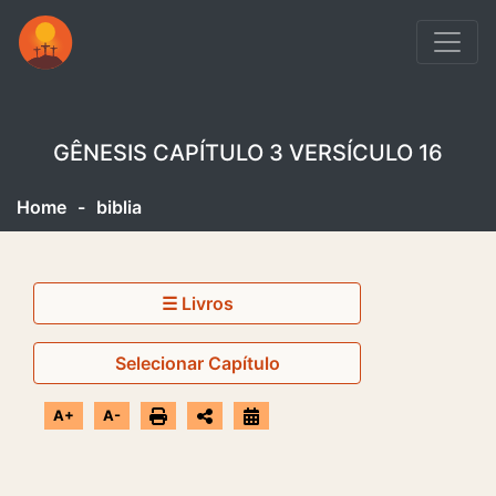
GÊNESIS CAPÍTULO 3 VERSÍCULO 16
Home
-
biblia
☰ Livros
Selecionar Capítulo
A+
A-