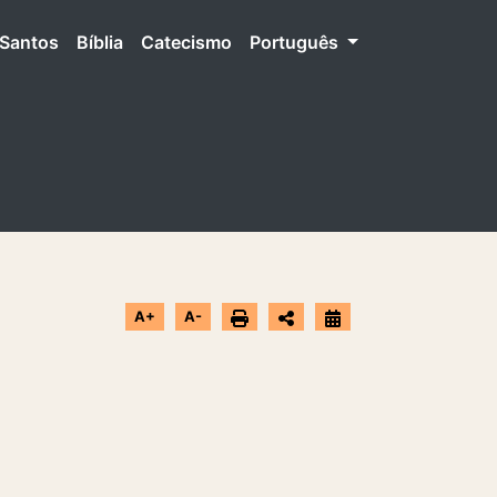
Santos
Bíblia
Catecismo
Português
A+
A-