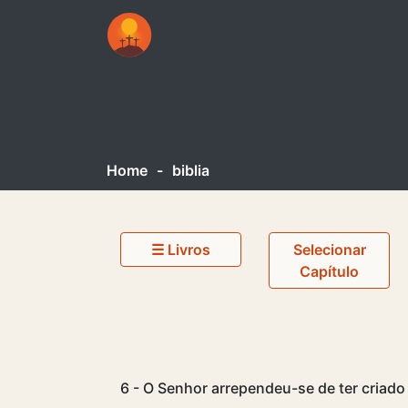
Home
-
biblia
☰ Livros
Selecionar
Capítulo
6 - O Senhor arrependeu-se de ter criado 