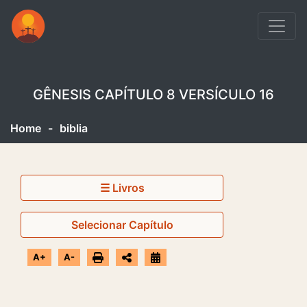
GÊNESIS CAPÍTULO 8 VERSÍCULO 16
Home
-
biblia
☰ Livros
Selecionar Capítulo
A+
A-