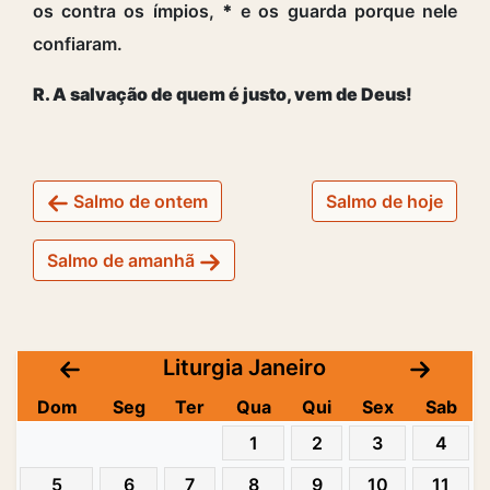
os contra os ímpios,
*
e os guarda porque nele
confiaram.
R. A salvação de quem é justo, vem de Deus!
Salmo de ontem
Salmo de hoje
Salmo de amanhã
Liturgia Janeiro
Dom
Seg
Ter
Qua
Qui
Sex
Sab
1
2
3
4
5
6
7
8
9
10
11