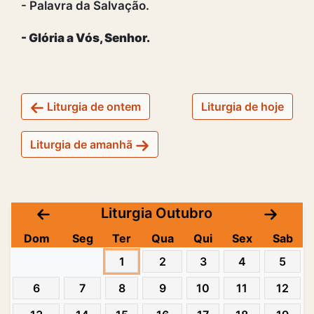
- Palavra da Salvação.
- Glória a Vós, Senhor.
Liturgia de ontem
Liturgia de hoje
Liturgia de amanhã
Liturgia Outubro
Dom
Seg
Ter
Qua
Qui
Sex
Sab
1
2
3
4
5
6
7
8
9
10
11
12