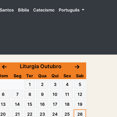
Santos
Bíblia
Catecismo
Português
Liturgia Outubro
Dom
Seg
Ter
Qua
Qui
Sex
Sab
1
2
3
4
5
6
7
8
9
10
11
12
13
14
15
16
17
18
19
20
21
22
23
24
25
26