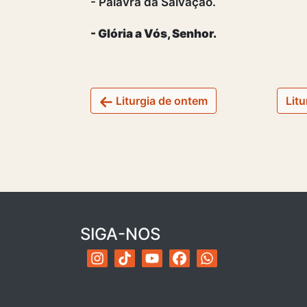
- Palavra da Salvação.
- Glória a Vós, Senhor.
Liturgia de ontem
Litu
SIGA-NOS