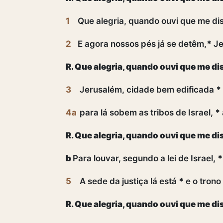
1
Que alegria, quando ouvi que me di
2
E agora nossos pés já se detêm,
*
Je
R. Que alegria, quando ouvi que me d
3
Jerusalém, cidade bem edificada
*
4a
para lá sobem as tribos de Israel,
*
R. Que alegria, quando ouvi que me d
b
Para louvar, segundo a lei de Israel,
*
5
A sede da justiça lá está
*
e o trono
R. Que alegria, quando ouvi que me d