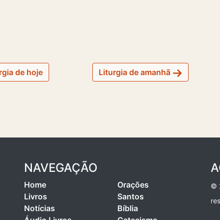
rgia de hoje
Liturgia de amanhã
NAVEGAÇÃO
A
Home
Orações
© 
Livros
Santos
re
Notícias
Bíblia
Áudio Livros
Catecismo