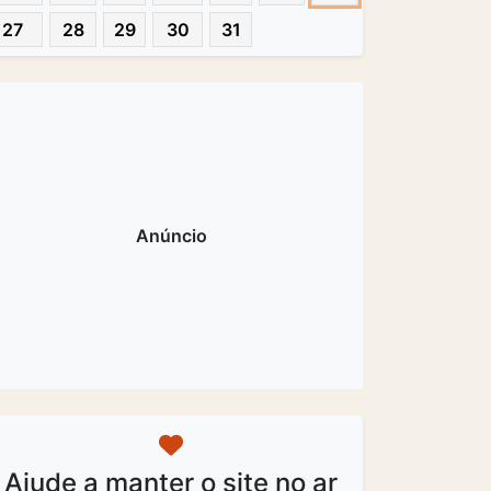
27
28
29
30
31
Ajude a manter o site no ar