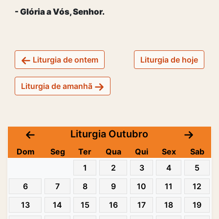
- Glória a Vós, Senhor.
Liturgia de ontem
Liturgia de hoje
Liturgia de amanhã
Liturgia Outubro
Dom
Seg
Ter
Qua
Qui
Sex
Sab
1
2
3
4
5
6
7
8
9
10
11
12
13
14
15
16
17
18
19