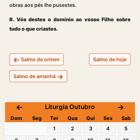
obras aos pés lhe pusestes.
R. Vós destes o domínio ao vosso Filho sobre
tudo o que criastes.
Salmo de ontem
Salmo de hoje
Salmo de amanhã
Liturgia Outubro
Dom
Seg
Ter
Qua
Qui
Sex
Sab
1
2
3
4
5