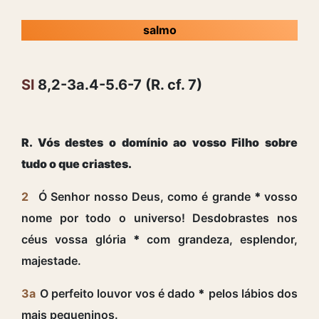
salmo
Sl
8,2-3a.4-5.6-7 (R. cf. 7)
R. Vós destes o domínio ao vosso Filho sobre
tudo o que criastes.
2
Ó Senhor nosso Deus, como é grande
*
vosso
nome por todo o universo! Desdobrastes nos
céus vossa glória
*
com grandeza, esplendor,
majestade.
3a
O perfeito louvor vos é dado
*
pelos lábios dos
mais pequeninos.