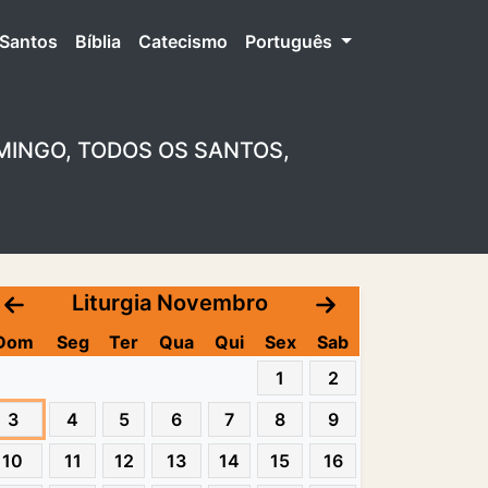
Santos
Bíblia
Catecismo
Português
MINGO, TODOS OS SANTOS,
Liturgia Novembro
Dom
Seg
Ter
Qua
Qui
Sex
Sab
1
2
3
4
5
6
7
8
9
10
11
12
13
14
15
16