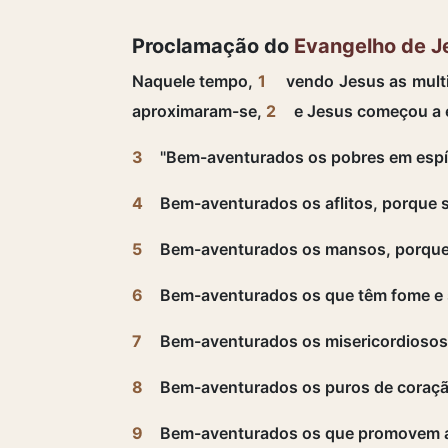
Proclamação do
Evangelho de J
Naquele tempo,
1
vendo Jesus as multi
aproximaram-se,
2
e Jesus começou a e
3
"Bem-aventurados os pobres em espíri
4
Bem-aventurados os aflitos, porque 
5
Bem-aventurados os mansos, porque p
6
Bem-aventurados os que têm fome e s
7
Bem-aventurados os misericordiosos,
8
Bem-aventurados os puros de coraçã
9
Bem-aventurados os que promovem a 