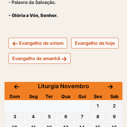
- Palavra da Salvação.
- Glória a Vós, Senhor.
Evangelho de ontem
Evangelho de hoje
Evangelho de amanhã
Liturgia Novembro
Dom
Seg
Ter
Qua
Qui
Sex
Sab
1
2
3
4
5
6
7
8
9