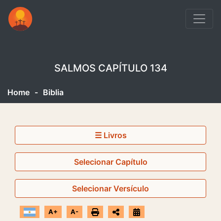
SALMOS CAPÍTULO 134
Home
-
Biblia
☰ Livros
Selecionar Capítulo
Selecionar Versículo
A+
A-