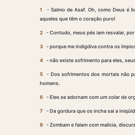
1
- Salmo de Asaf. Oh, como Deus é b
aqueles que têm o coração puro!
2
- Contudo, meus pés iam resvalar, por
3
- porque me indigdiva contra os ímpi
4
- não existe sofrimento para eles, seu
5
- Dos sofrimentos dos mortais não p
homens.
6
- Eles se adornam com um colar de or
7
- Da gordura que os incha sai a iniqüi
8
- Zombam e falam com malícia, discur