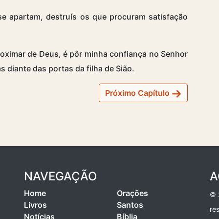
e apartam, destruís os que procuram satisfação
proximar de Deus, é pôr minha confiança no Senhor
s diante das portas da filha de Sião.
Próximo Capítulo
NAVEGAÇÃO
A
Home
Orações
© 
Livros
Santos
re
Notícias
Bíblia