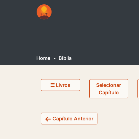
Home
-
Biblia
☰ Livros
Selecionar
Capítulo
Capítulo Anterior