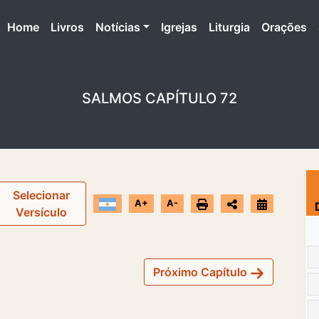
(atual)
Home
Livros
Notícias
Igrejas
Liturgia
Orações
SALMOS CAPÍTULO 72
Selecionar
A+
A-
Versículo
Próximo Capítulo