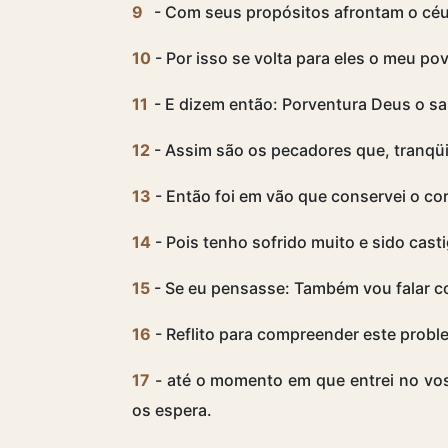
9
- Com seus propósitos afrontam o céu 
10
- Por isso se volta para eles o meu p
11
- E dizem então: Porventura Deus o s
12
- Assim são os pecadores que, tranqü
13
- Então foi em vão que conservei o co
14
- Pois tenho sofrido muito e sido cast
15
- Se eu pensasse: Também vou falar como
16
- Reflito para compreender este probl
17
- até o momento em que entrei no vos
os espera.