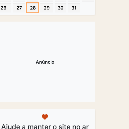
26
27
28
29
30
31
Ajude a manter o site no ar