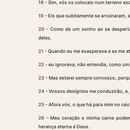
18
- Sim, vós os colocais num terreno esc
19
- Eis que subitamente se arruinaram, 
20
- Como de um sonho ao se despertar
deles.
21
- Quando eu me exasperava e se me a
22
- eu ignorava, não entendia, como um 
23
- Mas estarei sempre convosco, porq
24
- Vossos desígnios me conduzirão, e, p
25
- Afora vós, o que há para mim no céu
26
- Meu coração e minha carne podem 
herança eterna é Deus.