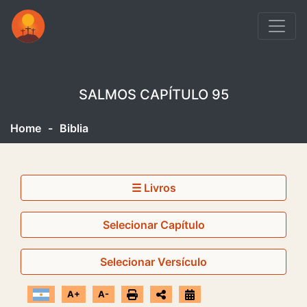
SALMOS CAPÍTULO 95
Home
-
Biblia
☰ Livros
Selecionar Capítulo
Selecionar Versículo
A+
A-