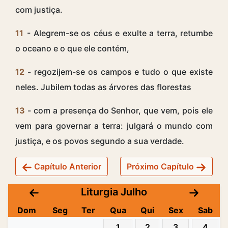
com justiça.
11
- Alegrem-se os céus e exulte a terra, retumbe
o oceano e o que ele contém,
12
- regozijem-se os campos e tudo o que existe
neles. Jubilem todas as árvores das florestas
13
- com a presença do Senhor, que vem, pois ele
vem para governar a terra: julgará o mundo com
justiça, e os povos segundo a sua verdade.
Capítulo Anterior
Próximo Capítulo
Liturgia Julho
Dom
Seg
Ter
Qua
Qui
Sex
Sab
1
2
3
4