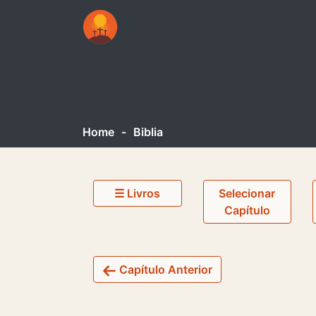
Home
-
Biblia
☰ Livros
Selecionar
Capítulo
Capítulo Anterior