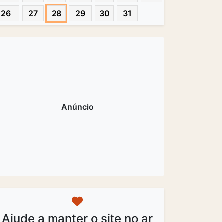
26
27
28
29
30
31
Ajude a manter o site no ar