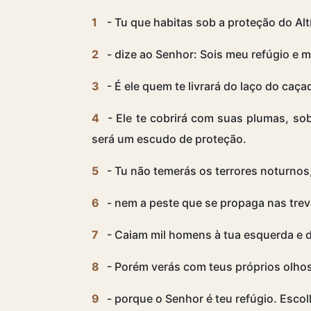
1
- Tu que habitas sob a proteção do Al
2
- dize ao Senhor: Sois meu refúgio e 
3
- É ele quem te livrará do laço do caça
4
- Ele te cobrirá com suas plumas, sob
será um escudo de proteção.
5
- Tu não temerás os terrores noturnos,
6
- nem a peste que se propaga nas trev
7
- Caiam mil homens à tua esquerda e dez
8
- Porém verás com teus próprios olho
9
- porque o Senhor é teu refúgio. Escolh