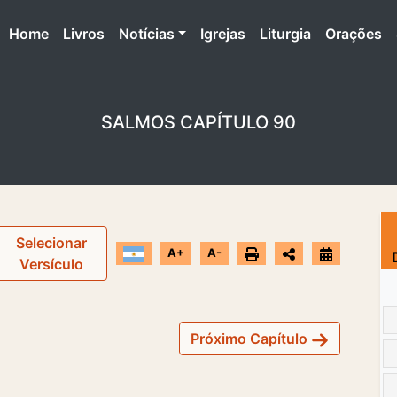
(atual)
Home
Livros
Notícias
Igrejas
Liturgia
Orações
SALMOS CAPÍTULO 90
Selecionar
A+
A-
Versículo
Próximo Capítulo