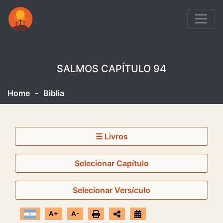
SALMOS CAPÍTULO 94
Home
-
Biblia
☰ Livros
Selecionar Capítulo
Selecionar Versículo
A+
A-