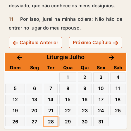
desviado, que não conhece os meus desígnios.
11
- Por isso, jurei na minha cólera: Não hão de
entrar no lugar do meu repouso.
Capítulo Anterior
Próximo Capítulo
Liturgia Julho
Dom
Seg
Ter
Qua
Qui
Sex
Sab
1
2
3
4
5
6
7
8
9
10
11
12
13
14
15
16
17
18
19
20
21
22
23
24
25
26
27
28
29
30
31