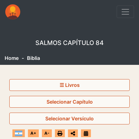
SALMOS CAPÍTULO 84
Home
-
Biblia
☰ Livros
Selecionar Capítulo
Selecionar Versículo
A+
A-