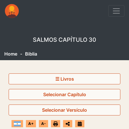
SALMOS CAPÍTULO 30
Home
-
Biblia
☰ Livros
Selecionar Capítulo
Selecionar Versículo
A+
A-