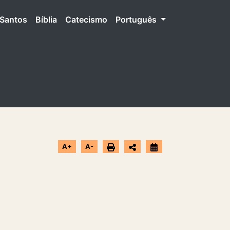
Santos
Bíblia
Catecismo
Português
A+
A-