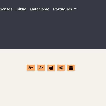
Santos
Bíblia
Catecismo
Português
A+
A-