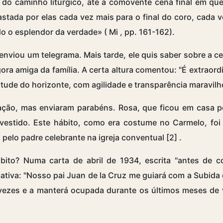
o caminho litúrgico, até a comovente cena final em qu
rrastada por elas cada vez mais para o final do coro, cad
o o esplendor da verdade» (
Mi
, pp. 161-162).
nviou um telegrama. Mais tarde, ele quis saber sobre a c
gora amiga da família. A certa altura comentou: "É extraord
tude do horizonte, com agilidade e transparência maravilho
ão, mas enviaram parabéns. Rosa, que ficou em casa por
vestido. Este hábito, como era costume no Carmelo, fo
a pelo padre celebrante na igreja conventual
[2]
.
ito? Numa carta de abril de 1934, escrita "antes de co
ficativa: "Nosso pai Juan de la Cruz me guiará com a Subi
s vezes e a manterá ocupada durante os últimos meses de v