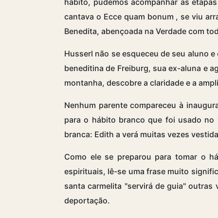
hábito, pudemos acompanhar as etapas d
cantava o
Ecce quam bonum
, se viu a
Benedita, abençoada na Verdade com tod
Husserl não se esqueceu de seu aluno e e
beneditina de Freiburg, sua ex-aluna e a
montanha, descobre a claridade e a ampli
Nenhum parente compareceu à inauguraç
para o hábito branco que foi usado no 
branca: Edith a verá muitas vezes vestid
Como ele se preparou para tomar o háb
espirituais, lê-se uma frase muito signi
santa carmelita "servirá de guia" outra
deportação.