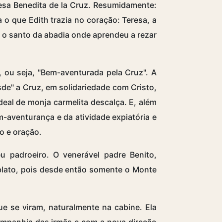
esa Benedita de la Cruz. Resumidamente:
 o que Edith trazia no coração: Teresa, a
 o santo da abadia onde aprendeu a rezar
, ou seja, "Bem-aventurada pela Cruz". A
de" a Cruz, em solidariedade com Cristo,
deal de monja carmelita descalça. E, além
m-aventurança e da atividade expiatória e
o e oração.
 padroeiro. O venerável padre Benito,
lato, pois desde então somente o Monte
ue se viram, naturalmente na cabine. Ela
companhia das irmãs e com a nova direção