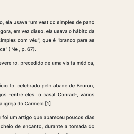
lo, ela usava “um vestido simples de pano
Agora, em vez disso, ela usava o hábito da
imples com véu", que é "branco para as
ca" (
Ne
, p. 67).
evereiro, precedido de uma visita médica,
ício foi celebrado pelo abade de Beuron,
s -entre eles, o casal Conrad-, vários
a igreja do Carmelo
[1]
.
eu foi um artigo que apareceu poucos dias
 cheio de encanto, durante a tomada do