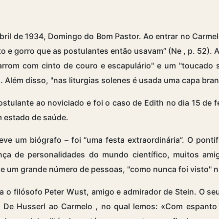
 abril de 1934, Domingo do Bom Pastor. Ao entrar no Carme
eto e gorro que as postulantes então usavam” (Ne
,
p. 52). 
rrom com cinto de couro e escapulário" e um "toucado s
. Além disso, "nas liturgias solenes é usada uma capa bran
ostulante ao noviciado e foi o caso de Edith no dia 15 de f
m estado de saúde.
ve um biógrafo – foi “uma festa extraordinária”. O pontif
ça de personalidades do mundo científico, muitos amigo
 e um grande número de pessoas, "como nunca foi visto" n
a o filósofo Peter Wust, amigo e admirador de Stein. O s
o
De Husserl ao Carmelo
, no qual lemos: «Com espanto