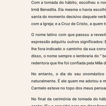
Com a tomada do hábito, escolheu o nom
Irmã Benedita. Ela mesma o havia escolhi
santa do momento decisivo daquele verão
com a Igreja; e a Cruz de Cristo, a quem 
O nome latino com que passou a revesti
expressão adquiriu outros significados:
lhe fora indicado o caminho da sua conve
disso, o nome sempre o lembraria do "
b
redentora que lhe foi confiada pela Mãe 
No entanto, o dia do seu onomástico 
naturalmente. É ele quem me adotou e 
Carmelo esteve no topo dos meus pensam
No final da cerimónia de tomada do hábi
conta: “Eu a convidei para me dizer fra