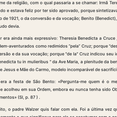
e da religião, com o qual passaria a se chamar: Irmã Ter
do e estava feliz por ter sido aprovado, porque sintetizava
 de 1921, o da conversão e da vocação; Benito (Benedict),
tudo devia.
r era ainda mais expressivo:
Theresia Benedicta a Cruce
 Bem-aventurados como redimidos “pela” Cruz; porque "des
rsão e da sua vocação; porque "de la" Cruz indicou seu i
enedicta tu in mulieribus
" da Ave Maria, a plenitude da be
de Jesus e Mãe do Carmo, modelo incomparável de sacrifíci
era a festa de São Bento: «Pergunta-me quem é o meu
me acolheu em sua Ordem, embora eu nunca tenha sido Ob
entos» (Sl, p. 87
)
.
to, o padre Walzer quis falar com ela. Foi a última vez q
ncamente o que significava para ela se acostumar com a 