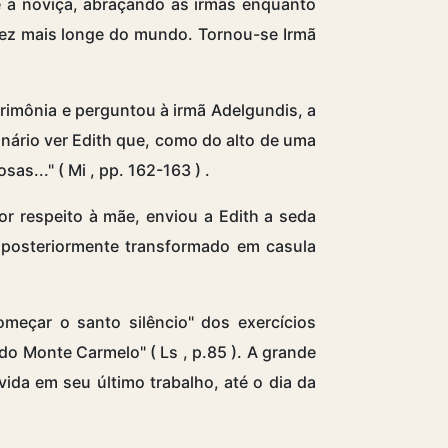
e a noviça, abraçando as irmãs enquanto
a vez mais longe do mundo. Tornou-se Irmã
erimônia e perguntou à irmã Adelgundis, a
inário ver Edith que, como do alto de uma
sas..." ( Mi , pp. 162-163
)
.
 respeito à mãe, enviou a Edith a seda
i posteriormente transformado em casula
meçar o santo silêncio" dos exercícios
da do Monte Carmelo"
(
Ls
,
p.85 ). A grande
ida em seu último trabalho, até o dia da